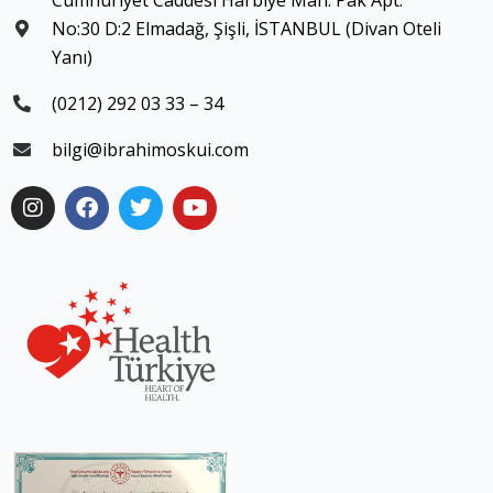
Cumhuriyet Caddesi Harbiye Mah. Pak Apt.
No:30 D:2 Elmadağ, Şişli, İSTANBUL (Divan Oteli
Yanı)
(0212) 292 03 33 – 34
bilgi@ibrahimoskui.com